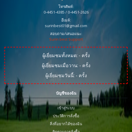
โทรศัพท์:
0-4451-4385 / 0-4451-2626
อีเมล์:
surinbest01@gmail.com
สอบถาม/เสนอแนะ:
Surin best Support
ผู้เยี่ยมชมทั้งหมด:
-
ครั้ง
ผู้เยี่ยมชมเมื่อวาน:
-
ครั้ง
ผู้เยี่ยมชมวันนี้:
-
ครั้ง
บัญชีของฉัน
เข้าสู่ระบบ
ประวัติการสั่งซื้อ
สิ่งที่อยากได้ของฉัน
ติดตามการสั่งซื้อ