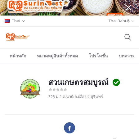
Thai
Thai Baht ฿
หน้าหลัก
หมวดหมู่สินค้าทั้งหมด
โปรโมชั่น
บทความ/อีเ
สวนเกษตรสมบูรณ์
325 ม.1 ต.นาดี อ.เมือง จ.สุรินทร์