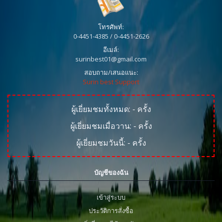
โทรศัพท์:
0-4451-4385 / 0-4451-2626
อีเมล์:
surinbest01@gmail.com
สอบถาม/เสนอแนะ:
Surin best Support
ผู้เยี่ยมชมทั้งหมด:
-
ครั้ง
ผู้เยี่ยมชมเมื่อวาน:
-
ครั้ง
ผู้เยี่ยมชมวันนี้:
-
ครั้ง
บัญชีของฉัน
เข้าสู่ระบบ
ประวัติการสั่งซื้อ