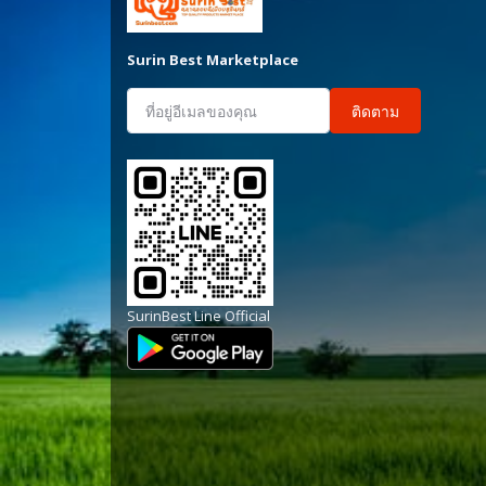
Surin Best Marketplace
ติดตาม
SurinBest Line Official