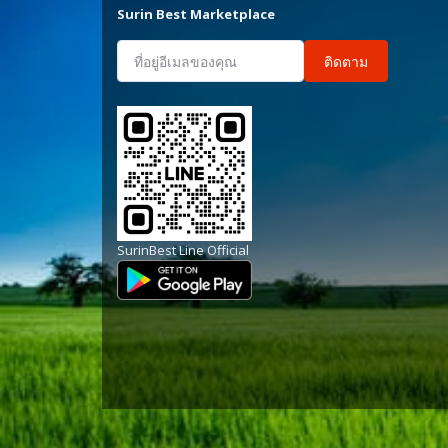
Surin Best Marketplace
ติดตาม
SurinBest Line Official