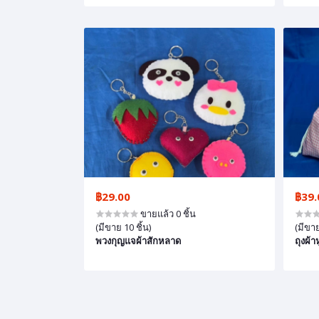
฿29.00
฿39.
ขายแล้ว 0 ชิ้น
(มีขาย 10 ชิ้น)
(มีขาย
พวงกุญแจผ้าสักหลาด
ถุงผ้