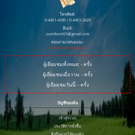
โทรศัพท์:
0-4451-4385 / 0-4451-2626
อีเมล์:
surinbest01@gmail.com
สอบถาม/เสนอแนะ:
Surin best Support
ผู้เยี่ยมชมทั้งหมด:
-
ครั้ง
ผู้เยี่ยมชมเมื่อวาน:
-
ครั้ง
ผู้เยี่ยมชมวันนี้:
-
ครั้ง
บัญชีของฉัน
เข้าสู่ระบบ
ประวัติการสั่งซื้อ
สิ่งที่อยากได้ของฉัน