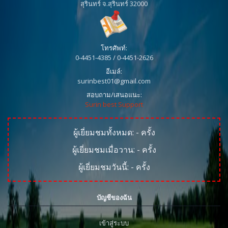
สุรินทร์ จ.สุรินทร์ 32000
โทรศัพท์:
0-4451-4385 / 0-4451-2626
อีเมล์:
surinbest01@gmail.com
สอบถาม/เสนอแนะ:
Surin best Support
ผู้เยี่ยมชมทั้งหมด:
-
ครั้ง
ผู้เยี่ยมชมเมื่อวาน:
-
ครั้ง
ผู้เยี่ยมชมวันนี้:
-
ครั้ง
บัญชีของฉัน
เข้าสู่ระบบ