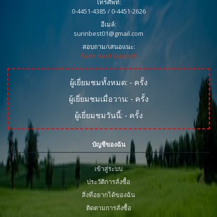
โทรศัพท์:
0-4451-4385 / 0-4451-2626
อีเมล์:
surinbest01@gmail.com
สอบถาม/เสนอแนะ:
Surin best Support
ผู้เยี่ยมชมทั้งหมด:
-
ครั้ง
ผู้เยี่ยมชมเมื่อวาน:
-
ครั้ง
ผู้เยี่ยมชมวันนี้:
-
ครั้ง
บัญชีของฉัน
เข้าสู่ระบบ
ประวัติการสั่งซื้อ
สิ่งที่อยากได้ของฉัน
ติดตามการสั่งซื้อ