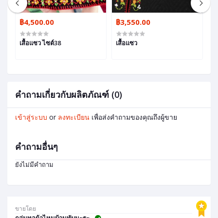
฿4,500.00
฿3,550.00
฿
เสื้อแซว ไซต์38
เสื้อแซว
ผ
โ
คำถามเกี่ยวกับผลิตภัณฑ์ (0)
เข้าสู่ระบบ
or
ลงทะเบียน
เพื่อส่งคำถามของคุณถึงผู้ขาย
คำถามอื่นๆ
ยังไม่มีคำถาม
ขายโดย
กลุ่มทอผ้าไหมบ้านทับมะระ