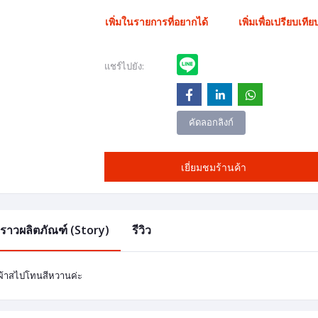
เพิ่มในรายการที่อยากได้
เพิ่มเพื่อเปรียบเทีย
แชร์ไปยัง:
คัดลอกลิงก์
เยี่ยมชมร้านค้า
องราวผลิตภัณฑ์ (Story)
รีวิว
นผ้าสไปโทนสีหวานค่ะ