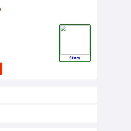
บ
Story