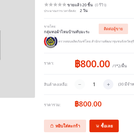
ขายแล้ว 20 ชิ้น
(0 รีวิว)
2 วัน
ประมาณการเวลาจัดส่ง:
ขายโดย:
ติดต่อผู้ขาย
กลุ่มทอผ้าไหมบ้านทับมะระ
ตรวจสอบผลิตภัณฑ์โดย:สำนักงานพัฒนาชุมชนจังหวัดสุริ
฿800.00
ราคา:
/1*2/ผื้น
(
30
มีจำห
สินค้าคงเหลือ:
฿800.00
ราคารวม:
หยิบใส่ตะกร้า
ซื้อเลย