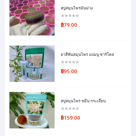
สบู่สมุนไพรมันม่วง
฿79.00
ยาสีฟันสมุนไพร แบมบู ชาร์โคล
฿95.00
สบู่สมุนไพร ขมิ้น กระเจี๊ยบ
฿159.00