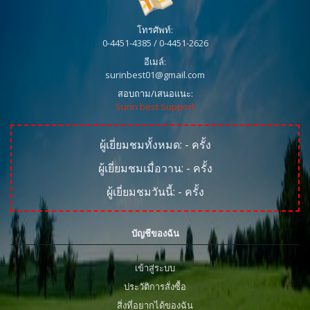
โทรศัพท์:
0-4451-4385 / 0-4451-2626
อีเมล์:
surinbest01@gmail.com
สอบถาม/เสนอแนะ:
Surin best Support
ผู้เยี่ยมชมทั้งหมด:
-
ครั้ง
ผู้เยี่ยมชมเมื่อวาน:
-
ครั้ง
ผู้เยี่ยมชมวันนี้:
-
ครั้ง
บัญชีของฉัน
เข้าสู่ระบบ
ประวัติการสั่งซื้อ
สิ่งที่อยากได้ของฉัน