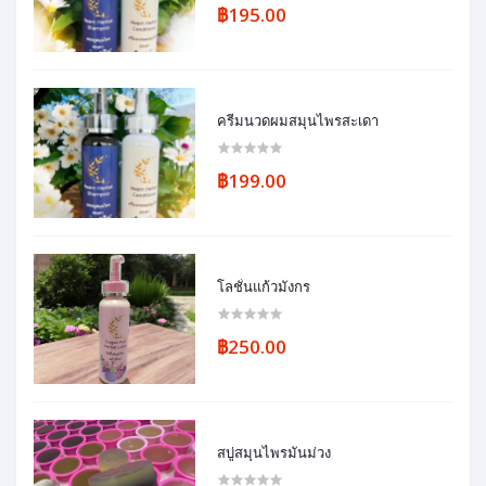
฿195.00
ครีมนวดผมสมุนไพรสะเดา
฿199.00
โลชั่นแก้วมังกร
฿250.00
สบู่สมุนไพรมันม่วง