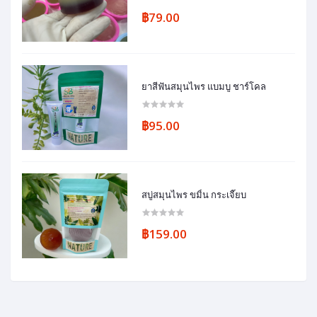
฿79.00
ยาสีฟันสมุนไพร แบมบู ชาร์โคล
฿95.00
สบู่สมุนไพร ขมิ้น กระเจี๊ยบ
฿159.00