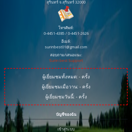
สุรินทร์ จ.สุรินทร์ 32000
โทรศัพท์:
0-4451-4385 / 0-4451-2626
อีเมล์:
surinbest01@gmail.com
สอบถาม/เสนอแนะ:
Surin best Support
ผู้เยี่ยมชมทั้งหมด:
-
ครั้ง
ผู้เยี่ยมชมเมื่อวาน:
-
ครั้ง
ผู้เยี่ยมชมวันนี้:
-
ครั้ง
บัญชีของฉัน
เข้าสู่ระบบ