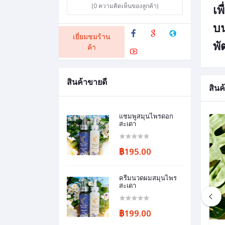
(0 ความคิดเห็นของลูกค้า)
เพ
บน
เยี่ยมชมร้าน
พั
ค้า
สินค้าขายดี
สินค้
แชมพูสมุนไพรดอก
สะเดา
฿195.00
ครีมนวดผมสมุนไพร
สะเดา
฿199.00