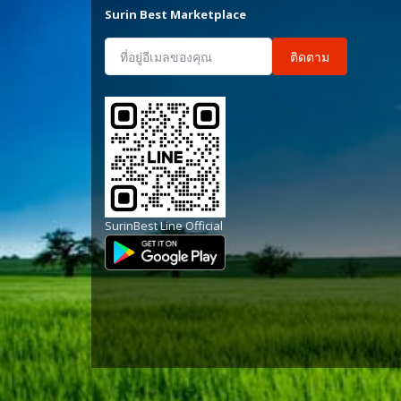
Surin Best Marketplace
ติดตาม
SurinBest Line Official