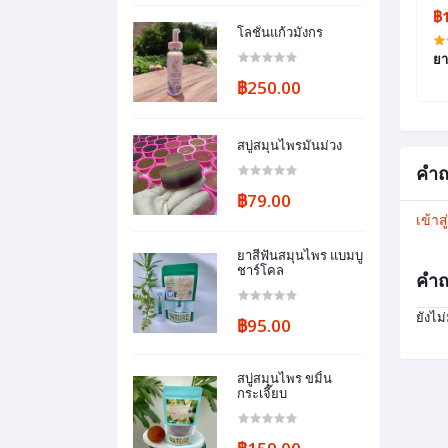
฿69.00
฿
โลชั่นแก้วมังกร
ap
ครีมทามือ ข้าวผกาอำปึล
ยา
฿250.00
สบู่สมุนไพรมันม่วง
คำถ
฿79.00
เข้าส
ยาสีฟันสมุนไพร แบมบู
ชาร์โคล
คำถ
ยังไม
฿95.00
สบู่สมุนไพร ขมิ้น
กระเจี๊ยบ