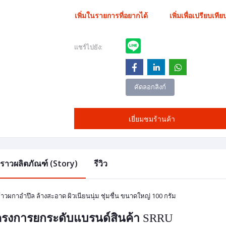
เพิ่มในรายการที่อยากได้
เพิ่มเพื่อเปรียบเทีย
แชร์ไปยัง:
คัดลอกลิงก์
เยี่ยมชมร้านค้า
องราวผลิตภัณฑ์ (Story)
รีวิว
ข้าวผกาอำปึล ล้างสะอาด ผิวเนียนนุ่ม ชุ่มชื่น ขนาดใหญ่ 100 กรัม
รงการยกระดับแบรนด์สินค้า
SRRU