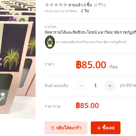
ขายแล้ว 0 ชิ้น
(0 รีวิว)
2 วัน
ประมาณการเวลาจัดส่ง:
ขายโดย:
จัดหารายได้และสิทธิประโยชน์ มหาวิทยาลัยราชภัฏสุร
ตรวจสอบผลิตภัณฑ์โดย:มหาวิทยาลัยราชภัฏสุรินทร์
฿85.00
ราคา:
/ก้อน
(
50
มีจำห
สินค้าคงเหลือ:
฿85.00
ราคารวม:
หยิบใส่ตะกร้า
ซื้อเลย