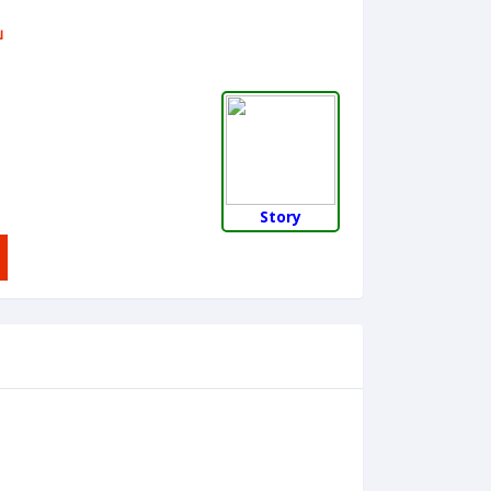
บ
Story