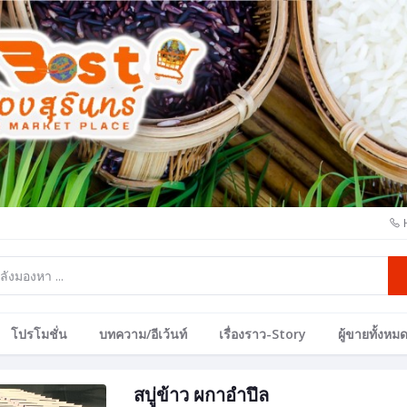
โปรโมชั่น
บทความ/อีเว้นท์
เรื่องราว-Story
ผู้ขายทั้งหม
สบู่ข้าว ผกาอำปึล