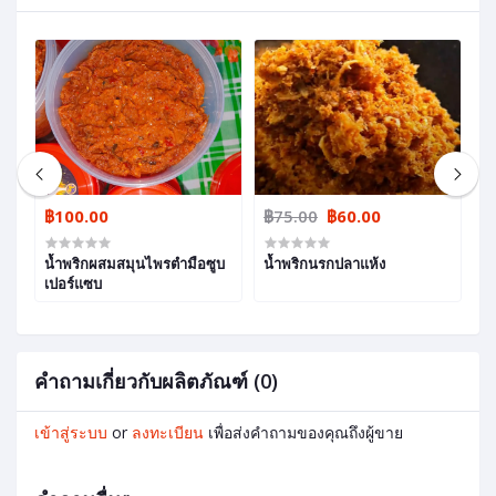
฿100.00
฿75.00
฿60.00
฿
น้ำพริกผสมสมุนไพรตำมือซูบ
น้ำพริกนรกปลาแห้ง
น
เปอร์แซบ
คำถามเกี่ยวกับผลิตภัณฑ์ (0)
เข้าสู่ระบบ
or
ลงทะเบียน
เพื่อส่งคำถามของคุณถึงผู้ขาย