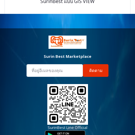
SurinBest แบบ GIS VIEW
Surin Best Marketplace
ติดตาม
SurinBest Line Official