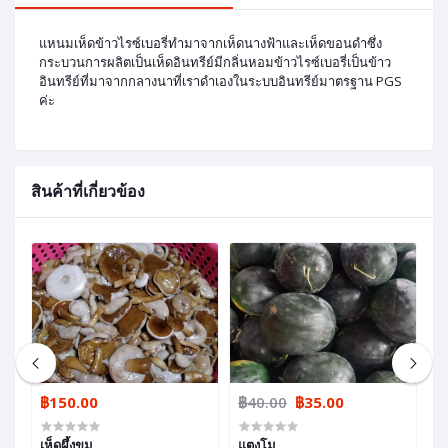
แหนมเห็ดข้าวไรซ์เบอรี่ทำมาจากเห็ดนางฟ้าและเห็ดขอนดำซึ่ง
กระบวนการผลิตเป็นเห็ดอินทรีย์มีกลิ่นหอมข้าวไรซ์เบอรี่เป็นข้าว
อินทรีย์ที่มาจากกลางนาที่เราดำเองในระบบอินทรีย์มาตรฐาน PGS
ค่ะ
สินค้าที่เกี่ยวข้อง
฿150.00
฿40.00
฿35.00
฿
เห็ดผึ้งขม
แตงโม
ช