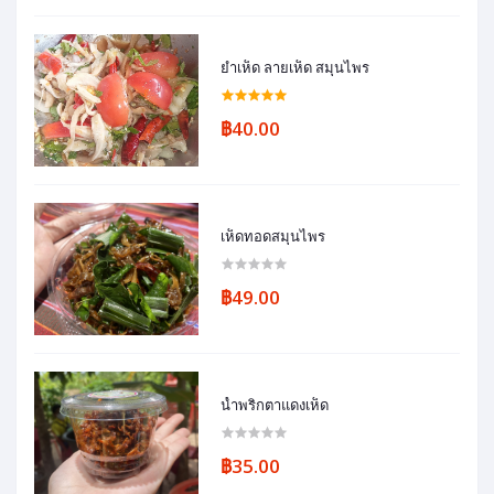
ยำเห็ด ลายเห็ด สมุนไพร
฿40.00
เห็ดทอดสมุนไพร
฿49.00
น้ำพริกตาแดงเห็ด
฿35.00