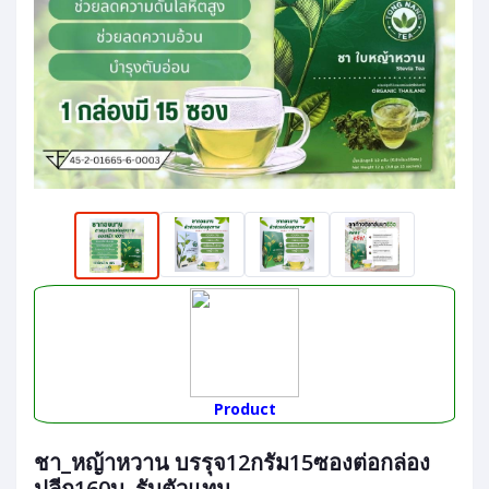
Product
ชา_หญ้าหวาน บรรุจ12กรัม15ซองต่อกล่อง
ปลีก160บ. รับตัวแทน