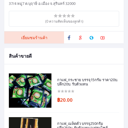
37/4 หมู่7 ต.บุฤาษี อ.เมือง จ.สุรินทร์ 32000
(0 ความคิดเห็นของลูกค้า)
เยี่ยมชมร้านค้า
สินค้าขายดี
กาแฟ_กระชาย บรรจุ15กรัม ราคา20บ.
ปลีก20บ. รับตัวแทน
฿20.00
กาแฟ_เมล็ดคั่ว บรรจุ250กรัม
ปลีก250บ. รับตัวแทน/แฟรนไซส์