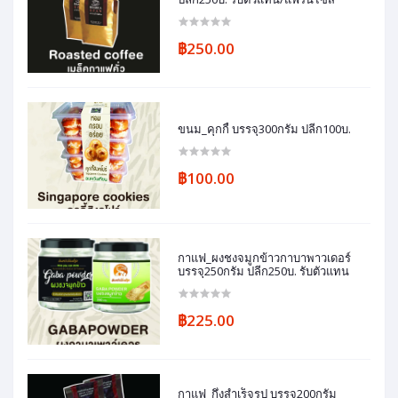
฿250.00
ขนม_คุกกี้ บรรจุ300กรัม ปลีก100บ.
฿100.00
กาแฟ_ผงชงจมูกข้าวกาบาพาวเดอร์
บรรจุ250กรัม ปลีก250บ. รับตัวแทน
฿225.00
กาแฟ_กึ่งสำเร็จรูป บรรจุ200กรัม