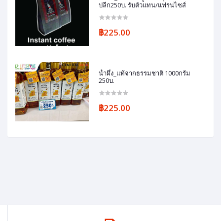
ปลีก250บ. รับตัวแทน/แฟรนไซส์
฿225.00
น้ำผึ้ง_แท้จากธรรมชาติ 1000กรัม
250บ.
฿225.00