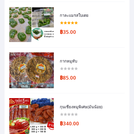
กาละแมรสใบเตย
฿35.00
กากหมูทับ
฿85.00
กุนเชียงหมูพิเศษ(มันน้อย)
฿340.00