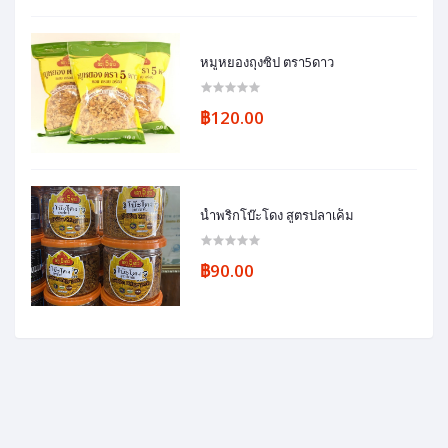
หมูหยองถุงซิป ตรา5ดาว
฿120.00
น้ำพริกโบ๊ะโดง สูตรปลาเค็ม
฿90.00