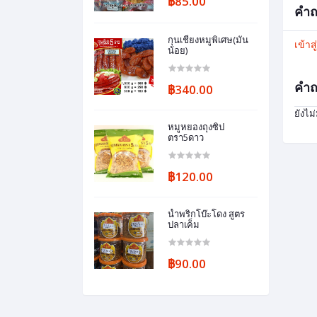
฿85.00
คำถ
กุนเชียงหมูพิเศษ(มัน
เข้าส
น้อย)
คำถ
฿340.00
ยังไม
หมูหยองถุงซิป
ตรา5ดาว
฿120.00
น้ำพริกโบ๊ะโดง สูตร
ปลาเค็ม
฿90.00