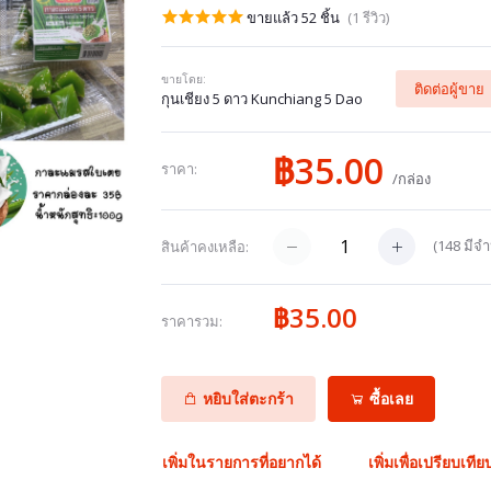
ขายแล้ว 52 ชิ้น
(1 รีวิว)
ขายโดย:
ติดต่อผู้ขาย
กุนเชียง 5 ดาว Kunchiang 5 Dao
฿35.00
ราคา:
/กล่อง
(
148
มีจำ
สินค้าคงเหลือ:
฿35.00
ราคารวม:
หยิบใส่ตะกร้า
ซื้อเลย
เพิ่มในรายการที่อยากได้
เพิ่มเพื่อเปรียบเทีย