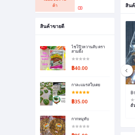
สินค้
ค้า
สินค้าขายดี
ไชโป๊วหวานสับ ตรา
สามผึ้ง
฿40.00
กาละแมรสใบเตย
฿35.00
฿
฿35.00
ดิม
เชอรี่แช่อิ่ม 5 ดาว
ถั
กากหมูทับ