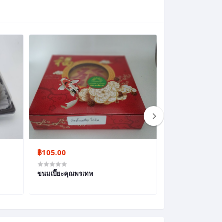
฿105.00
฿35.00
ขนมเปี๊ยะคุณพรเทพ
กาละแมรสชาไทย