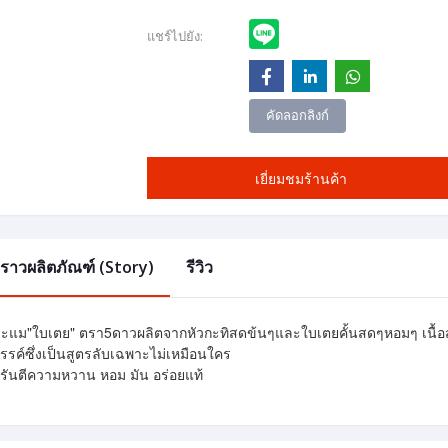
แชร์ไปยัง:
คัดลอกลิงก์
เยี่ยมชมร้านค้า
องราวผลิตภัณฑ์ (Story)
รีวิว
ะแม"ใบเตย" ตรา5ดาวผลิตจากหัวกะทิสดข้นๆและใบเตยคั้นสดๆหอมๆ เนื้อสัม
สรรค์ซึ่งเป็นสูตรลับเฉพาะไม่เหมือนใคร

รันตีความหวาน หอม มัน อร่อยแท้ 