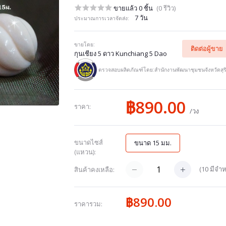
ขายแล้ว 0 ชิ้น
(0 รีวิว)
7 วัน
ประมาณการเวลาจัดส่ง:
ขายโดย:
ติดต่อผู้ขาย
กุนเชียง 5 ดาว Kunchiang 5 Dao
ตรวจสอบผลิตภัณฑ์โดย:สำนักงานพัฒนาชุมชนจังหวัดสุริ
฿890.00
ราคา:
/วง
ขนาดไซส์
ขนาด 15 มม.
(แหวน):
(
10
มีจำห
สินค้าคงเหลือ:
฿890.00
ราคารวม: