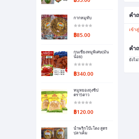
คำถ
กากหมูทับ
เข้าส
฿85.00
คำถ
กุนเชียงหมูพิเศษ(มัน
น้อย)
ยังไม
฿340.00
หมูหยองถุงซิป
ตรา5ดาว
฿120.00
น้ำพริกโบ๊ะโดง สูตร
ปลาเค็ม