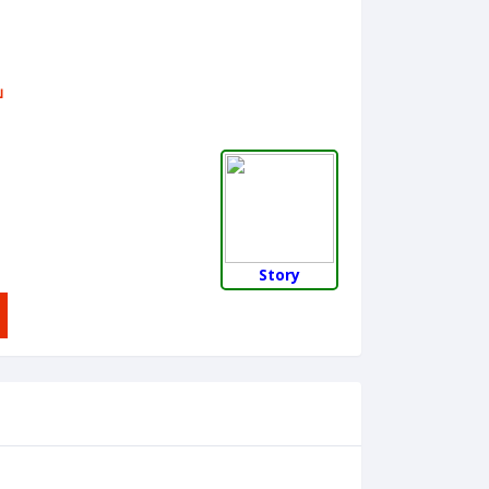
บ
Story