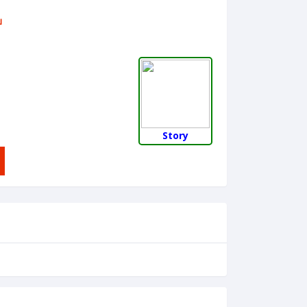
บ
Story