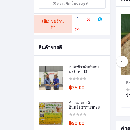
(0 ความคิดเห็นของลูกค้า)
เยี่ยมชมร้าน
ค้า
สินค้าขายดี
เมล็ดข้าวพันธุ์หอม
มะลิ กข. 15
฿70.00
฿60.00
฿
฿25.00
นธุ์ข้าว ขาวดอกมะลิ กข15
ข้าวหอมมะลิกล้องอินทรีย์ ของฝากจาก
ข้
สุรินทร์
ข้าวหอมมะลิ
อินทรีย์(ตรานาทอง)
฿50.00
คำถ