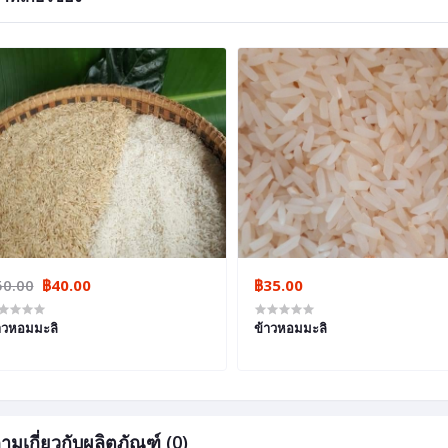
50.00
฿40.00
฿35.00
าวหอมมะลิ
ข้าวหอมมะลิ
ามเกี่ยวกับผลิตภัณฑ์ (0)