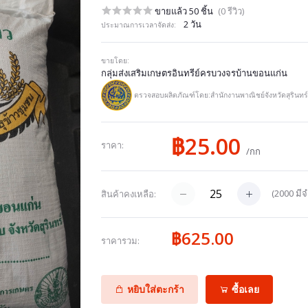
ขายแล้ว 50 ชิ้น
(0 รีวิว)
2 วัน
ประมาณการเวลาจัดส่ง:
ขายโดย:
กลุ่มส่งเสริมเกษตรอินทรีย์ครบวงจรบ้านขอนแก่น
ตรวจสอบผลิตภัณฑ์โดย:สำนักงานพาณิชย์จังหวัดสุรินทร์
฿25.00
ราคา:
/กก
(
2000
มีจ
สินค้าคงเหลือ:
฿625.00
ราคารวม:
หยิบใส่ตะกร้า
ซื้อเลย