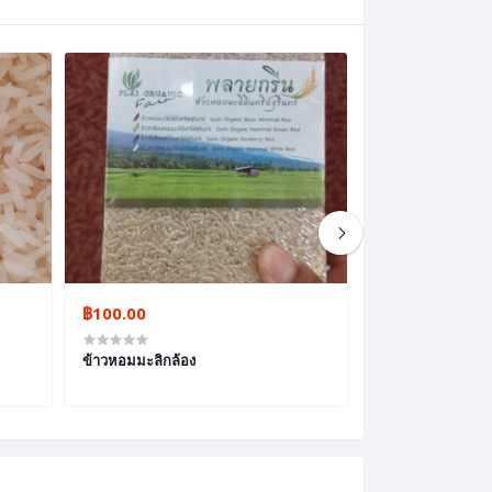
฿100.00
฿600.00
ข้าวหอมมะลิกล้อง
เมล็ดพันธุ์ข้าว ตรา