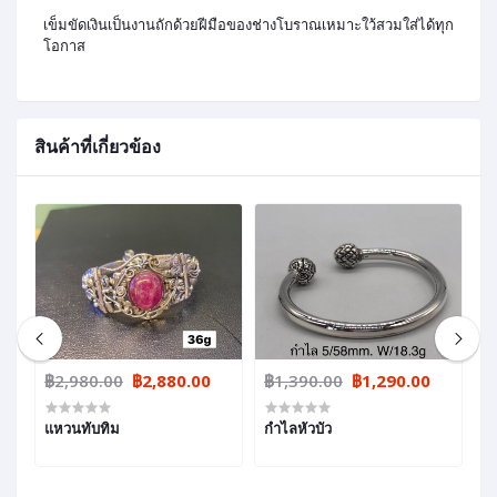
เข็มขัดเงินเป็นงานถักด้วยฝีมือของช่างโบราณเหมาะใว้สวมใส่ได้ทุก
โอกาส
สินค้าที่เกี่ยวข้อง
฿2,980.00
฿2,880.00
฿1,390.00
฿1,290.00
฿
แหวนทับทิม
กำไลหัวบัว
เ