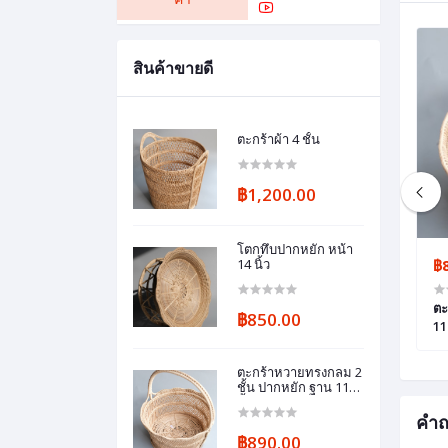
สินค้าขายดี
ตะกร้าผ้า 4 ชั้น
฿1,200.00
โตกทึบปากหยัก หน้า
฿375.00
14 นิ้ว
฿
ตะกร้าสาน
ตะ
฿850.00
11 
ตะกร้าหวายทรงกลม 2
ชั้น ปากหยัก ฐาน 11
นิ้ว
คำถ
฿890.00