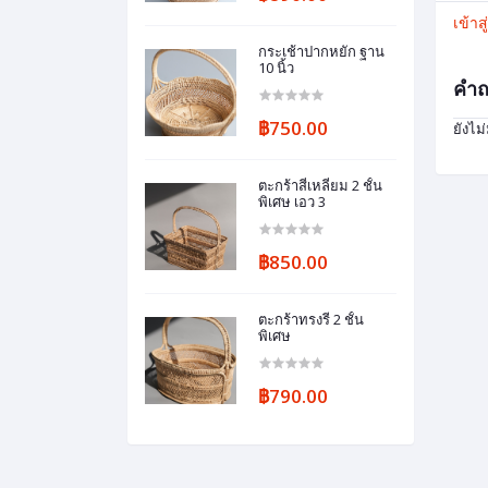
เข้าส
กระเช้าปากหยัก ฐาน
10 นิ้ว
คำถ
฿750.00
ยังไม
ตะกร้าสี่เหลี่ยม 2 ชั้น
พิเศษ เอว 3
฿850.00
ตะกร้าทรงรี 2 ชั้น
พิเศษ
฿790.00