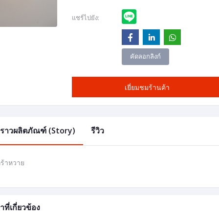
แชร์ไปยัง:
คัดลอกลิงก์
เยี่ยมชมร้านค้า
องราวผลิตภัณฑ์ (Story)
รีวิว
ร้าหวาย
าที่เกี่ยวข้อง