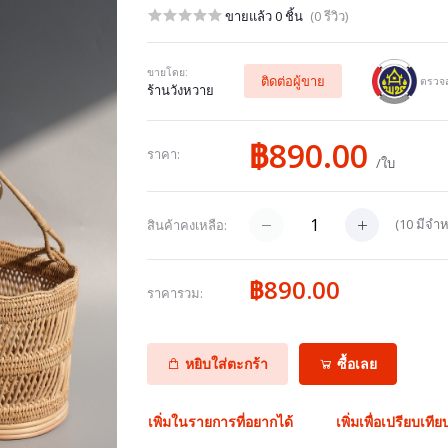
ขายแล้ว 0 ชิ้น
(0 รีวิว)
ขายโดย:
ติดต่อผู้ขาย
ตรวจส
ร้านวังหวาย
฿890.00
ราคา:
/ใบ
(
10
มีจำห
สินค้าคงเหลือ:
฿890.00
ราคารวม:
หยิบใส่ตะกร้า
ซื้อเลย
เพิ่มในรายการที่อยากได้
เพิ่มเพื่อเปรียบเทีย