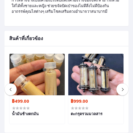
ใส่ได้ทั้งชายและหญิง ช่วยขจัดปัดเป่าของไม่ดีสิ่งไม่ดีป้องกัน
อาถรรพ์คุณไสต่างๆ เสริมโชคเสริมดวงอำนาจวาสนาบารมี
สินค้าที่เกี่ยวข้อง
00
฿499.00
฿999.00
฿
วด
น้ำมันช้างตกมัน
ตะกรุดรวมมวลสาร
ต
หม