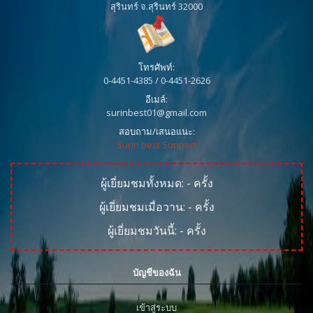
สุรินทร์ จ.สุรินทร์ 32000
โทรศัพท์:
0-4451-4385 / 0-4451-2626
อีเมล์:
surinbest01@gmail.com
สอบถาม/เสนอแนะ:
Surin best Support
ผู้เยี่ยมชมทั้งหมด:
-
ครั้ง
ผู้เยี่ยมชมเมื่อวาน:
-
ครั้ง
ผู้เยี่ยมชมวันนี้:
-
ครั้ง
บัญชีของฉัน
เข้าสู่ระบบ