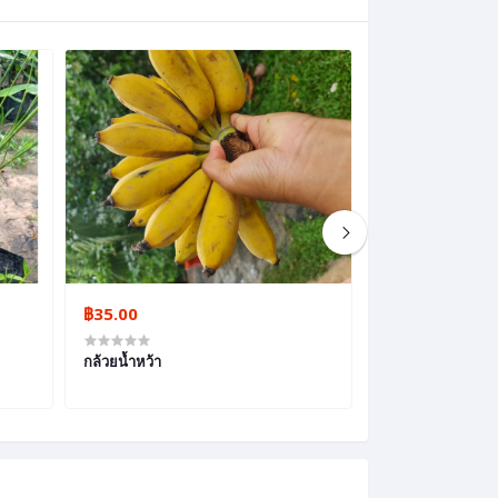
฿35.00
฿2.00
กล้วยน้ำหว้า
มะนาว