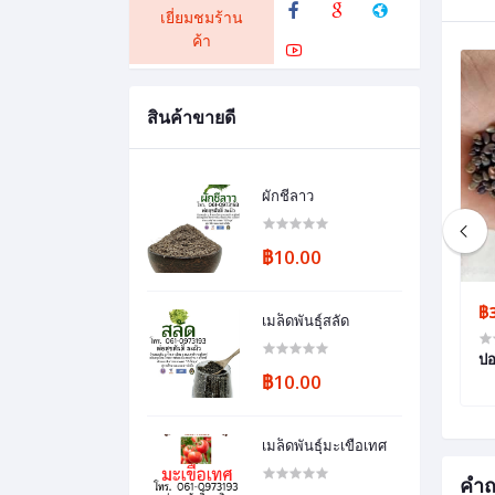
เยี่ยมชมร้าน
ค้า
สินค้าขายดี
ผักชีลาว
฿10.00
฿2.00
฿
เมล็ดพันธุ์สลัด
อ้อยคั้นน้ำสุพรรณบุรี50
ปอ
฿10.00
เมล็ดพันธุ์มะเขือเทศ
คำถ