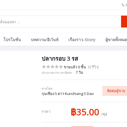
โปรโมชั่น
บทความ/อีเว้นท์
เรื่องราว-Story
ผู้ขายทั้งหม
ปลากรอบ 3 รส
ขายแล้ว 0 ชิ้น
(0 รีวิว)
7 วัน
ประมาณการเวลาจัดส่ง:
ขายโดย:
ติดต่อผู้ขาย
กุนเชียง 5 ดาว Kunchiang 5 Dao
฿35.00
ราคา:
/ถุง