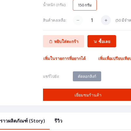
น้ำหนัก (กรัม):
150 กรัม
(
50
มีจำห
สินค้าคงเหลือ:
หยิบใส่ตะกร้า
ซื้อเลย
เพิ่มในรายการที่อยากได้
เพิ่มเพื่อเปรียบเทีย
คัดลอกลิงก์
แชร์ไปยัง:
เยี่ยมชมร้านค้า
องราวผลิตภัณฑ์ (Story)
รีวิว