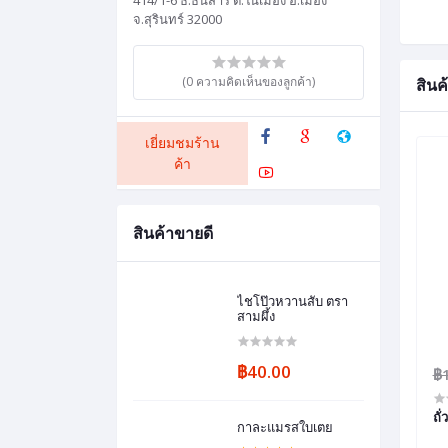
414/1-6 ธ.ธนสาร ต.ในเมือง อ.เมือง
จ.สุรินทร์ 32000
(0 ความคิดเห็นของลูกค้า)
สินค้
เยี่ยมชมร้าน
ค้า
สินค้าขายดี
ไชโป๊วหวานสับ ตรา
สามผึ้ง
฿40.00
฿
ถั
กาละแมรสใบเตย