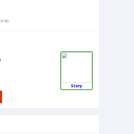
น่าย)
บ
Story