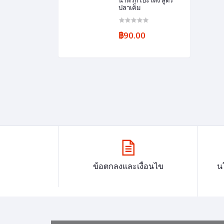
น้ำพริกโบ๊ะโดง สูตร
ปลาเค็ม
฿90.00
ข้อตกลงและเงื่อนไข
น