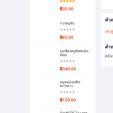
฿35.00
คำถ
กากหมูทับ
เข้าส
฿85.00
คำถ
กุนเชียงหมูพิเศษ(มัน
น้อย)
ยังไม
฿340.00
หมูหยองถุงซิป
ตรา5ดาว
฿120.00