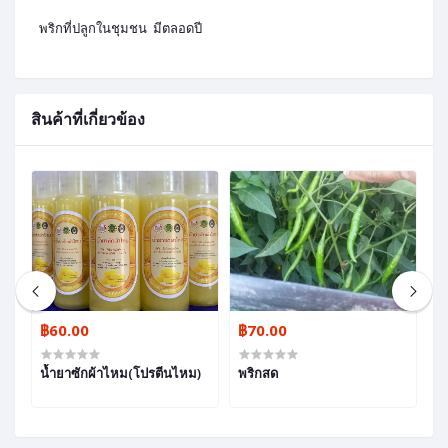
พริกที่ปลูกในชุมชน มีตลอดปี
สินค้าที่เกี่ยวข้อง
฿60.00
฿70.00
฿
น้ำยาซักผ้าไหม(โปรตีนไหม)
พริกสด
แ