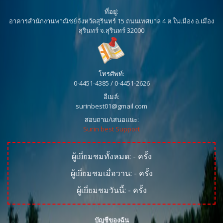
ที่อยู่:
อาคารสำนักงานพาณิชย์จังหวัดสุรินทร์ 15 ถนนเทศบาล 4 ต.ในเมือง อ.เมือง
สุรินทร์ จ.สุรินทร์ 32000
โทรศัพท์:
0-4451-4385 / 0-4451-2626
อีเมล์:
surinbest01@gmail.com
สอบถาม/เสนอแนะ:
Surin best Support
ผู้เยี่ยมชมทั้งหมด:
-
ครั้ง
ผู้เยี่ยมชมเมื่อวาน:
-
ครั้ง
ผู้เยี่ยมชมวันนี้:
-
ครั้ง
บัญชีของฉัน