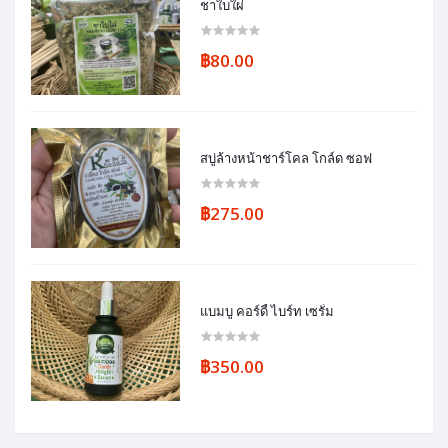
ชาใบใผ่
฿80.00
สบู่ล้างหน้าชาร์โคล โกล์ด ซอฟ
฿275.00
แบมบู คอร์ดี้ ไบร์ท เซรั่ม
฿350.00