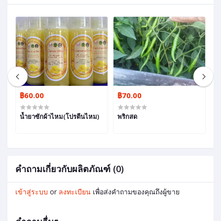
฿60.00
฿70.00
฿
น้ำยาซักผ้าไหม(โปรตีนไหม)
พริกสด
พร
คำถามเกี่ยวกับผลิตภัณฑ์ (0)
เข้าสู่ระบบ
or
ลงทะเบียน
เพื่อส่งคำถามของคุณถึงผู้ขาย