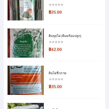
฿35.00
ดินขุยไผ่ (ดินพร้อมปลูก)
฿42.00
ดินไผ่ชีวภาพ
฿35.00