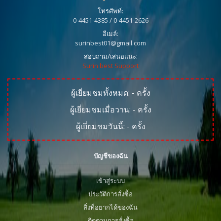
โทรศัพท์:
0-4451-4385 / 0-4451-2626
อีเมล์:
surinbest01@gmail.com
สอบถาม/เสนอแนะ:
Surin best Support
ผู้เยี่ยมชมทั้งหมด:
-
ครั้ง
ผู้เยี่ยมชมเมื่อวาน:
-
ครั้ง
ผู้เยี่ยมชมวันนี้:
-
ครั้ง
บัญชีของฉัน
เข้าสู่ระบบ
ประวัติการสั่งซื้อ
สิ่งที่อยากได้ของฉัน
ติดตามการสั่งซื้อ