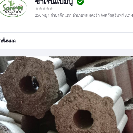
ซาเร็นแบมบู
256 หมู่1 ตำบลจีกแดก อำเภอพนมดงรัก จังหวัดสุรินทร์ 321
้าทั้งหมด