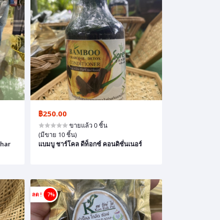
฿250.00
ขายแล้ว 0 ชิ้น
(มีขาย 10 ชิ้น)
char
แบมบู ชาร์โคล ดีท็อกซ์ คอนดิชั่นเนอร์
ลด !
7%