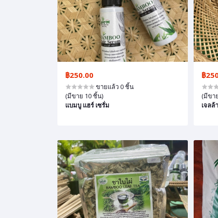
฿250.00
฿250
ขายแล้ว 0 ชิ้น
(มีขาย 10 ชิ้น)
(มีขาย
แบมบู แฮร์ เซรั่ม
เจลล้