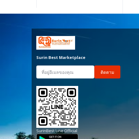
Surin Best Marketplace
ติดตาม
SurinBest Line Official