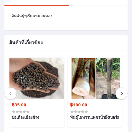
ต้นพันธุ์ทุเรียนหมอนทอง
สินค้าที่เกี่ยวข้อง
฿35.00
฿100.00
฿
ปอเทืองเมืองช้าง
พันธุ์ไผ่หวานเพชรน้ำผึ้งเบอร์3
กล