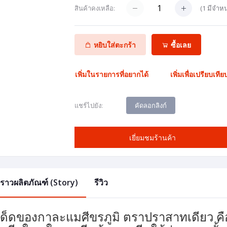
(
1
มีจำหน
สินค้าคงเหลือ:
หยิบใส่ตะกร้า
ซื้อเลย
เพิ่มในรายการที่อยากได้
เพิ่มเพื่อเปรียบเทีย
คัดลอกลิงก์
แชร์ไปยัง:
เยี่ยมชมร้านค้า
องราวผลิตภัณฑ์ (Story)
รีวิว
เด็ดของกาละแมศีขรภูมิ ตราปราสาทเดียว คือ