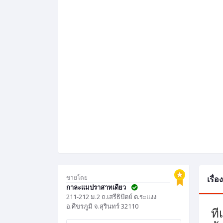
ขายโดย
เรื่
กาละแมปราสาทเดียว
211-212 ม.2 ถ.เสรีธิปัตย์ ต.ระแงง
อ.ศีขรภูมิ จ.สุรินทร์ 32110
ที