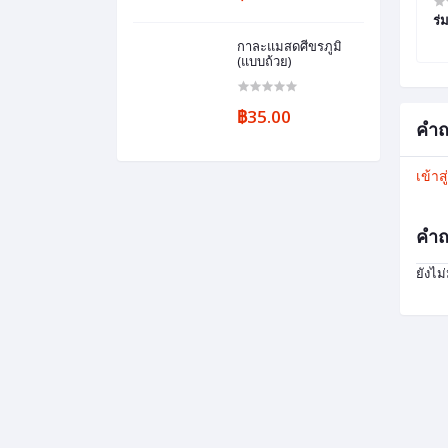
ร่
กาละแมสดศีขรภูมิ
(แบบถ้วย)
฿35.00
คำถ
เข้าส
คำถ
ยังไม