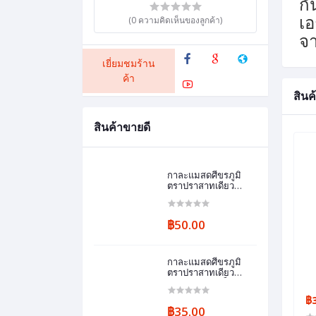
กั
เอ
(0 ความคิดเห็นของลูกค้า)
จา
เยี่ยมชมร้าน
ค้า
สินค้
สินค้าขายดี
กาละแมสดศีขรภูมิ
ตราปราสาทเดียว
“แบบม้วน”
฿50.00
กาละแมสดศีขรภูมิ
ตราปราสาทเดียว
“แบบม้วน ห่อเล็ก”
฿
฿35.00