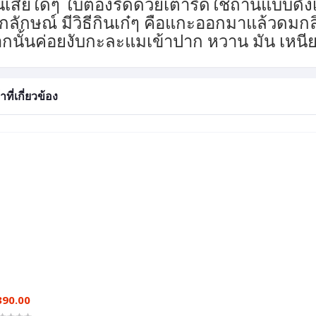
นเสียใดๆ ใบตองรีดด้วยเตารีดใช้ถ่านแบบดั้ง
กลักษณ์ มีวิธีกินเก๋ๆ คือแกะออกมาแล้วดมกล
กนั้นค่อยงับกะละแมเข้าปาก หวาน มัน เหนียว
าที่เกี่ยวข้อง
390.00