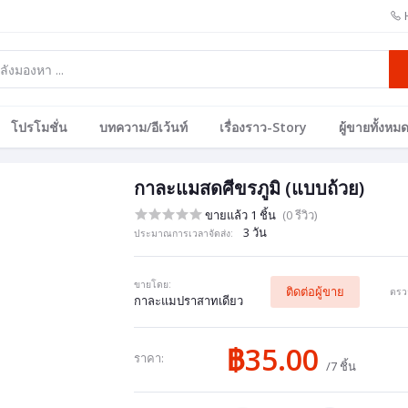
โปรโมชั่น
บทความ/อีเว้นท์
เรื่องราว-Story
ผู้ขายทั้งหม
กาละแมสดศีขรภูมิ (แบบถ้วย)
ขายแล้ว 1 ชิ้น
(0 รีวิว)
3 วัน
ประมาณการเวลาจัดส่ง:
ขายโดย:
ติดต่อผู้ขาย
ตรวจ
กาละแมปราสาทเดียว
฿35.00
ราคา:
/7 ชิ้น