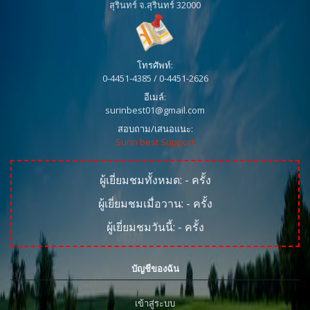
สุรินทร์ จ.สุรินทร์ 32000
โทรศัพท์:
0-4451-4385 / 0-4451-2626
อีเมล์:
surinbest01@gmail.com
สอบถาม/เสนอแนะ:
Surin best Support
ผู้เยี่ยมชมทั้งหมด:
-
ครั้ง
ผู้เยี่ยมชมเมื่อวาน:
-
ครั้ง
ผู้เยี่ยมชมวันนี้:
-
ครั้ง
บัญชีของฉัน
เข้าสู่ระบบ