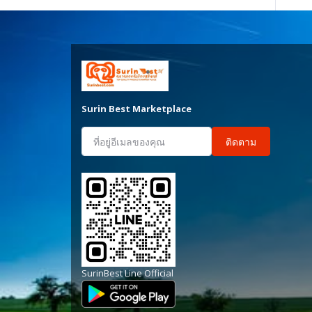
Surin Best Marketplace
ติดตาม
SurinBest Line Official