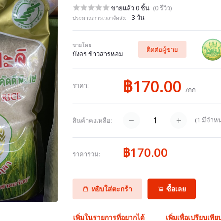
ขายแล้ว 0 ชิ้น
(0 รีวิว)
3 วัน
ประมาณการเวลาจัดส่ง:
ขายโดย:
ติดต่อผู้ขาย
บังอร ข้าวสารหอม
฿170.00
ราคา:
/กก
(
1
มีจำหน
สินค้าคงเหลือ:
฿170.00
ราคารวม:
หยิบใส่ตะกร้า
ซื้อเลย
เพิ่มในรายการที่อยากได้
เพิ่มเพื่อเปรียบเทีย