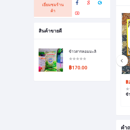
เยี่ยมชมร้าน
ค้า
สินค้าขายดี
ข้าวสารหอมมะลิ
฿170.00
฿90.00
฿
ข้าวกล้องงอก ตรา 5 ดาว ขนาด 1
ข้
กิโลกรัม
คำถ