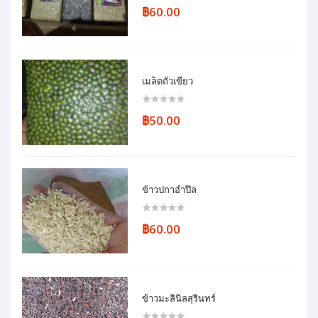
฿60.00
เมล็ดถั่วเขียว
฿50.00
ข้าวปกาอำปึล
฿60.00
ข้าวมะลินิลสุรินทร์