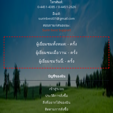
โทรศัพท์:
0-4451-4385 / 0-4451-2626
อีเมล์:
surinbest01@gmail.com
สอบถาม/เสนอแนะ:
Surin best Support
ผู้เยี่ยมชมทั้งหมด:
-
ครั้ง
ผู้เยี่ยมชมเมื่อวาน:
-
ครั้ง
ผู้เยี่ยมชมวันนี้:
-
ครั้ง
บัญชีของฉัน
เข้าสู่ระบบ
ประวัติการสั่งซื้อ
สิ่งที่อยากได้ของฉัน
ติดตามการสั่งซื้อ